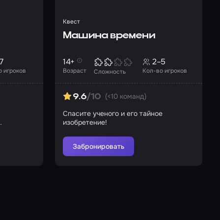
Квест
Машина времени
7
14+
2–5
о игроков
Возраст
Кол-во игроков
Сложность
(<10 команд)
9.6
/10
Спасите ученого и его тайное
…
изобретение!
Забронировать