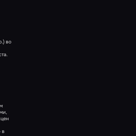
.) во
та.
ым
ми,
сцен
 в