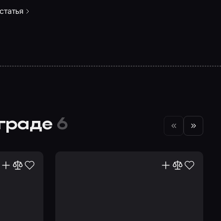
статья
нграде
6