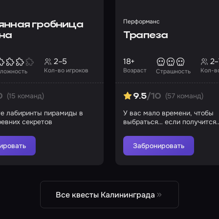
Перформанс
янная гробница
на
Трапеза
2–5
18+
2–
Кол-во игроков
Возраст
Кол-в
ложность
Страшность
(15 команд)
(57 команд)
0
9.5
/10
е лабиринты пирамиды в
У вас мало времени, чтобы
ревних секретов
выбраться… если получится
ировать
Забронировать
Все квесты Калининграда