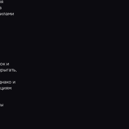
бя
в
вилами
ок и
рыгать,
днако и
ациям
ры