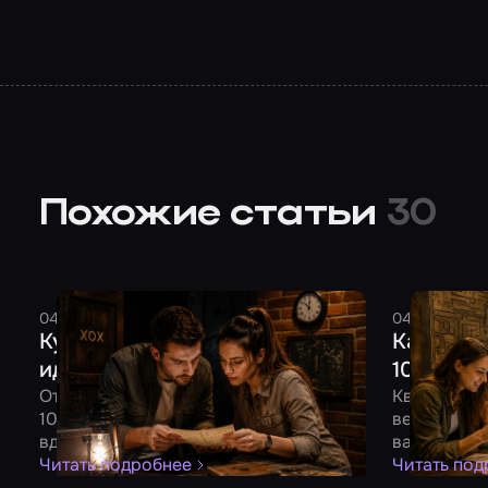
Похожие статьи
30
04 августа 2026
7 минут
Смельчак
04 августа 
Куда сходить на свидание: 10
Как отме
идей для двоих
10 идей 
От квеста до романтического ужина –
Квест, боу
10 идей для незабываемого вечера
вечеринка 
вдвоем
вашу комп
Читать подробнее
Читать под