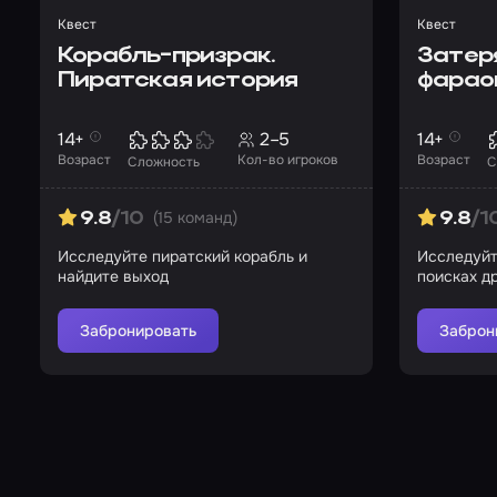
Квест
Квест
Корабль-призрак.
Затер
Пиратская история
фарао
14+
2–5
14+
Возраст
Кол-во игроков
Возраст
Сложность
С
(15 команд)
9.8
/10
9.8
/1
Исследуйте пиратский корабль и
Исследуйт
найдите выход
поисках д
Забронировать
Заброн