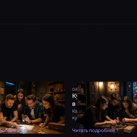
2026
6 минут
Смельчак
04 августа 2026
8 минут
См
тить день рождения:
Куда сходить в плоху
для взрослой компании
в Москве: 10 идей под
линг, тематическая
Квест, музей, антикафе и д
и другие форматы под
куда сходить в дождливый 
анию
робнее
Читать подробнее