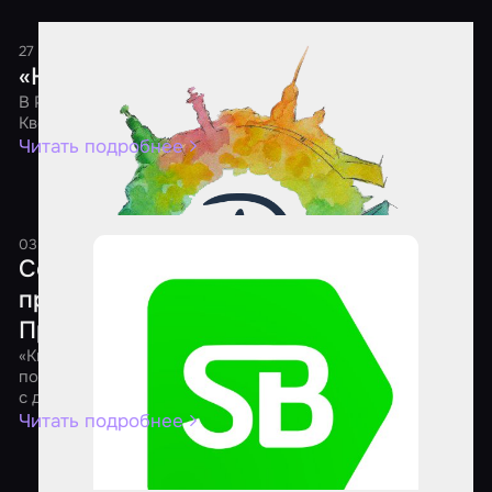
27 мая 2021
1 минута
«Ночь Квестов 2021»
В России состоится шестая ежегодная акция «Ночь
Квестов»
Читать подробнее
03 апреля 2021
1 минута
Состоялся онлайн-форум для
представителей квест-индустрии
Приволжского федерального округа
«КвестФорум» – это инфраструктура, цель которой
помочь предпринимателям через взаимодействие друг
с другом улучшить свой бизнес, найти новые решения
Читать подробнее