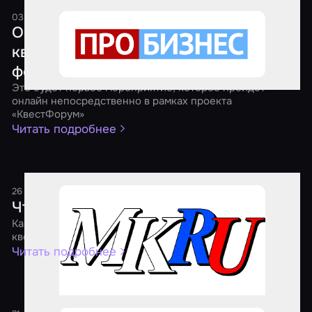
03 апреля 2021
1 минута
Онлайн-форум представителей рынка
квест-индустрии в Приволжском
федеральном округе
Это будет первое мероприятие, которое пройдет
онлайн непосредственно в рамках проекта
«КвестФорум»
Читать подробнее
26 января 2021
1 минута
Что происходит с квестами?
Как пандемия дала игрокам дополнительные эмоции, а
квест-бизнесу – новые возможности
Читать подробнее