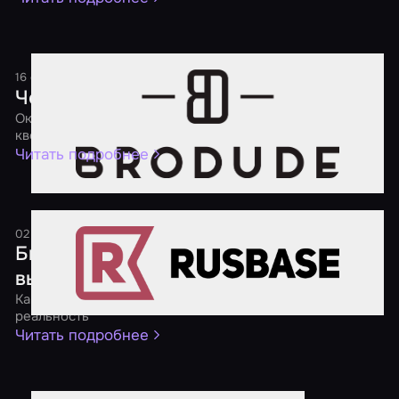
16 сентября 2016
1 минута
Чем заняться на выходных
Окажись внутри фильма ужасов и поработай мозгами в
квесте
Читать подробнее
02 августа 2016
1 минута
Бизнес на квестах: входить или
выходить?
Как заработать на воплощении компьютерных игр в
реальность
Читать подробнее