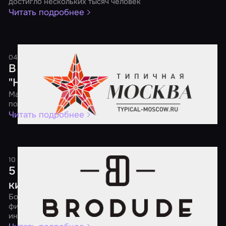
достигло нескольких тысяч человек
Читать подробнее
04 мая 2017
1 минута
В России пройдет ежегодная акция
"Ночь квестов"
Масштабная федеральная акция будет посвящена
популярным квестам, перформансам и экшн-играм
Читать подробнее
10 апреля 2017
2 минуты
5 советов о том, как порадовать
киномана
Большой выбор квестов по самым разным популярным
фильмам поможет утолить твой кинематографический
интерес