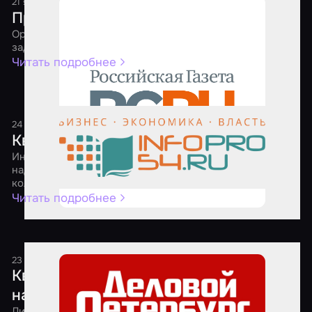
21 января 2021
2 минуты
Приключения квеструмов
Организаторам игр пришлось самим решать сложные
задачи, чтобы выжить в 2020 году
Читать подробнее
24 апреля 2020
1 минута
Квест-мейкеры ищут выход
Индустрия квестов вошла в режим самоконсервации. И
надеется выйти из него к осени – оздоровленной и без
коллег-маргиналов
Читать подробнее
23 апреля 2020
1 минута
Квест на выбывание: игровые комнаты
начали уходить с рынка развлечений
Лидеры российского рынка квест-индустрии