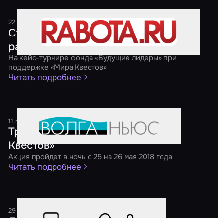
22 мая 2018
1 минута
Студенты предложили свое видение
развития рынка коворкингов
На кейс-турнире фонда «Будущие лидеры» при
поддержке «Мира Квестов»
Читать подробнее
11 мая 2018
1 минута
Третья ежегодная акция «Ночь
Квестов»
Акция пройдет в ночь с 25 на 26 мая 2018 года
Читать подробнее
29 декабря 2017
1 минута