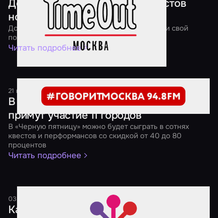
Дед Мороз отправил в мир квестов
новогодние подарки
До 13 января 2018 года вы тоже можете найти свой
подарок в квесте!
Читать подробнее
21 ноября 2017
1 минута
В «Черной пятнице» от «Мира Квестов»
примут участие 11 городов
В «Черную пятницу» можно будет сыграть в сотнях
квестов и перформансов со скидкой от 40 до 80
процентов
Читать подробнее
03 октября 2017
2 минуты
Как выбрать социальную сеть для