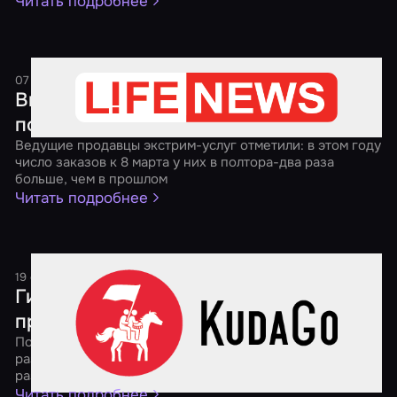
Читать подробнее
07 марта 2017
2 минуты
Вместо цветов — избить мужа. Какие
подарки в тренде на 8 Марта
Ведущие продавцы экстрим-услуг отметили: в этом году
число заказов к 8 марта у них в полтора-два раза
больше, чем в прошлом
Читать подробнее
19 сентября 2016
1 минута
Гид по квестам: выбираем
приключение мечты
Портал KudaGo.com вместе с "Миром Квестов"
разберется в многообразии видов подобного
развлечения
Читать подробнее