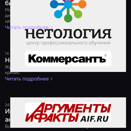
бизнеса
Мнения разных бизнесов о том, как продвигать студию
дизайнерской мебели, школу английского, фитнес-
центр и агрегатор квестов в соцсетях
Читать подробнее
14 августа 2017
1 минута
Нести свой квест
Журнал "Огонек" — о бизнесе, который расцвел в
кризис
Читать подробнее
24 мая 2017
1 минута
Играем, когда темно. В России прошла
акция "Ночь квестов"
Всего лишь за несколько часов число участников