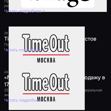
Лучшие квесты, перформансы и экшн-игры страны
раздадут скидки уже четвертый год подряд
Читать подробнее
29 декабря 2018
1 минута
Time Out: Новый год в мире квестов
Подарки каждому игроку!
Читать подробнее
24 ноября 2018
1 минута
«Мир Квестов» проведет распродажу в
17 городах страны
23 ноября в 7:00 утра в России начнется федеральная
акция «Black Friday Квесты 2018»
Читать подробнее