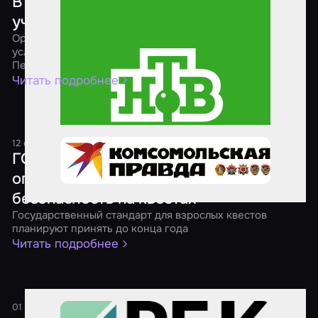
В Петербурге хотят запретить детям
участвовать в экстремальных квестах
Организаторам реалистичных ролевых игр намерены
усложнить жизнь члены Молодежного парламента
Петербурга
Читать подробнее
12 октября 2024
1 минута
ГОСТы, рейтинги и возрастные
ограничения: как обеспечивают
безопасность на квестах
Государственный стандарт для взрослых квестов
планируют принять до конца года
Читать подробнее
01 сентября 2024
1 минута