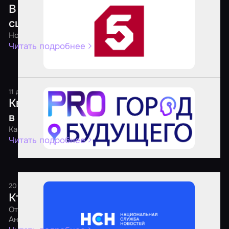
В российских квестах хотят запретить
сцены пыток и опасные моменты
Новые правила для квест-индустрии
Читать подробнее
11 декабря 2025
1 минута
Квесты по сериалу «Метод» открылись
в трех городах России
Как квесты переносят зрителей в эпицентр событий
Читать подробнее
20 августа 2025
1 минута
Кто должен проверять квесты
Отвечает PR-директор агрегатора «Мир Квестов»
Анастасия Недумова